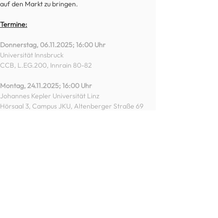
auf den Markt zu bringen.
Termine:
Donnerstag, 06.11.2025; 16:00 Uhr
Universität Innsbruck
CCB, 
L.EG
.200, Innrain 80-82
Montag, 24.11.2025; 16:00 Uhr
Johannes Kepler Universität Linz
Hörsaal 3, Campus JKU, Altenberger Straße 69
Mittwoch, 26.11.2025; 17:15 Uhr
TU Graz
HS H "Ulrich Santner” (Erdgeschoß), 
Kopernikusgasse 24
Freitag, 28.11.2025; 16:00 Uhr
TU Wien
Vortmann HS, Gebäude BA (2. Stock), 
Getreidemarkt 9