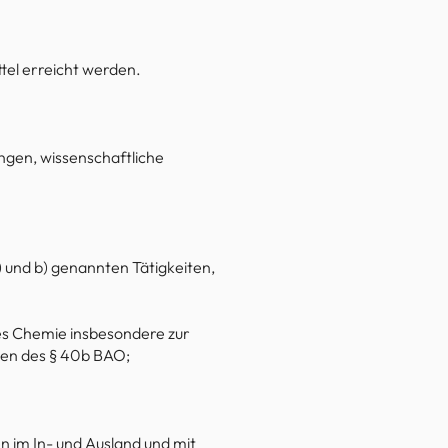
ttel erreicht werden.
ngen, wissenschaftliche
 und b) genannten Tätigkeiten,
es Chemie insbesondere zur
gen des § 40b BAO;
im In- und Ausland und mit