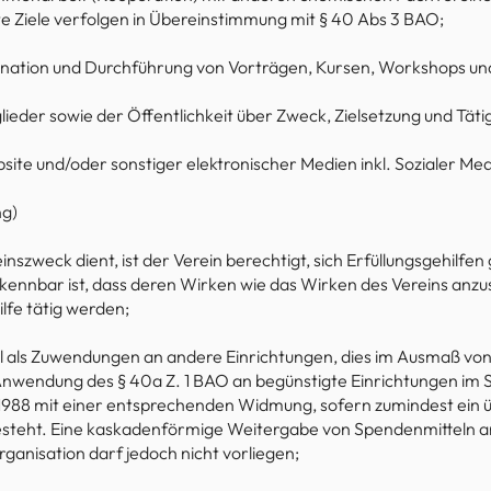
e Ziele verfolgen in Übereinstimmung mit § 40 Abs 3 BAO;
ination und Durchführung von Vorträgen, Kursen, Workshops un
lieder sowie der Öffentlichkeit über Zweck, Zielsetzung und Tätig
site und/oder sonstiger elektronischer Medien inkl. Sozialer Med
g)
inszweck dient, ist der Verein berechtigt, sich Erfüllungsgehilfe
kennbar ist, dass deren Wirken wie das Wirken des Vereins anzus
ilfe tätig werden;
l als Zuwendungen an andere Einrichtungen, dies im Ausmaß vo
wendung des § 40a Z. 1 BAO an begünstigte Einrichtungen im Sin
 1988 mit einer entsprechenden Widmung, sofern zumindest ein
steht. Eine kaskadenförmige Weitergabe von Spendenmitteln a
anisation darf jedoch nicht vorliegen;