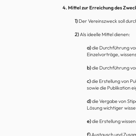
4. Mittel zur Erreichung des Zwec
1)
Der Vereinszweck soll durch
2)
Als ideelle Mittel dienen:
a)
die Durchführung von
Einzelvorträge, wissen
b)
die Durchführung v
c)
die Erstellung von P
sowie die Publikation 
d)
die Vergabe von Sti
Lösung wichtiger wiss
e)
die Erstellung wisse
f)
Austausch und Zusam