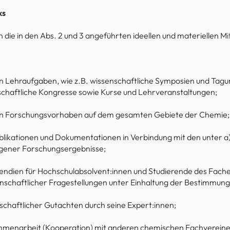
ks
 die in den Abs. 2 und 3 angeführten ideellen und materiellen Mi
 Lehraufgaben, wie z.B. wissenschaftliche Symposien und Tagu
schaftliche Kongresse sowie Kurse und Lehrveranstaltungen;
on Forschungsvorhaben auf dem gesamten Gebiete der Chemie;
ublikationen und Dokumentationen in Verbindung mit den unter a)
eigener Forschungsergeb­nisse;
pendien für Hochschulabsolvent:innen und Studierende des Fach
enschaftlicher Fragestellungen unter Einhaltung der Bestimmun
nschaftlicher Gutachten durch seine Expert:innen;
menarbeit (Kooperation) mit anderen chemischen Fachvereinen 