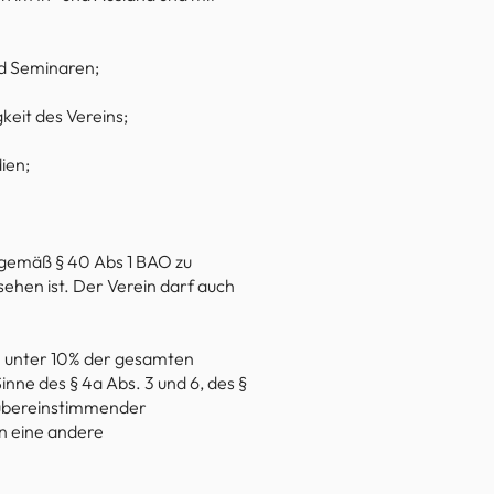
d Seminaren;
keit des Vereins;
ien;
n gemäß § 40 Abs 1 BAO zu
ehen ist. Der Verein darf auch
n unter 10% der gesamten
ne des § 4a Abs. 3 und 6, des §
 übereinstimmender
n eine andere