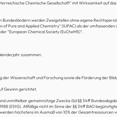
erreichische Chemische Gesellschaft" mit Wirksamkeit auf das
den Bundesländern werden Zweigstellen ohne eigene Rechtspersönl
nion of Pure and Applied Chemistry" (IUPAC) als der umfassende
 der "European Chemical Society (EuCheMS)“.
Kalenderjahr zusammen.
ng der Wissenschaft und Forschung sowie die Förderung der Bil
 auf Gewinn gerichtet.
h und unmittelbar gemeinnützige Zwecke iSd §§ 34ff Bundesabga
988 (EStG). Allfällige nicht im Sinne der §§ 34ff BAO begünstig
 werden höchstens im Ausmaß von 10% der Gesamtressourcen ve