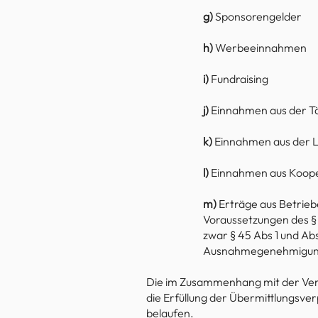
g)
Sponsorengelder​
h)
Werbeeinnahmen
i)
Fundraising
j)
Einnahmen aus der Tät
k)
Einnahmen aus der L
l)
Einnahmen aus Koope
m)
Erträge aus Betrieb
Voraussetzungen des § 
zwar § 45 Abs 1 und Ab
Ausnahmegenehmigung 
Die im Zusammenhang mit der Ver
die Erfüllung der Übermittlungsv
belaufen.