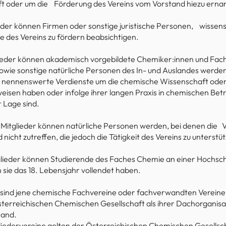
ft oder um die Förderung des Vereins vom Vorstand hiezu erna
der können Firmen oder sonstige juristische Personen, wissensc
le des Vereins zu fördern beabsichtigen.
lieder können akademisch vorgebildete Chemiker:innen und Fach
wie sonstige natürliche Personen des In- und Auslandes werden,
d nennenswerte Verdienste um die chemische Wissenschaft oder
isen haben oder infolge ihrer langen Praxis in chemischen Betr
r Lage sind.
Mitglieder können natürliche Personen werden, bei denen die 
d nicht zutreffen, die jedoch die Tätigkeit des Vereins zu unterst
lieder können Studierende des Faches Chemie an einer Hochsch
sie das 18. Lebensjahr vollendet haben.
 sind jene chemische Fachvereine oder fachverwandten Vereine, 
terreichischen Chemischen Gesellschaft als ihrer Dachorganisa
tand.
gliedervereine gelten der Österreichischen Chemischen Gesellsch