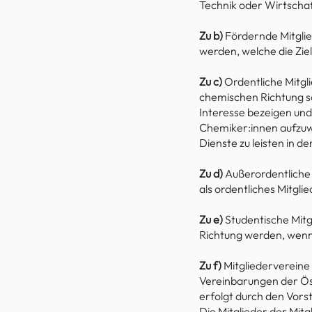
Technik oder Wirtscha
Zu b)
Fördernde Mitglie
werden, welche die Zie
Zu c)
Ordentliche Mitg
chemischen Richtung so
Interesse bezeigen un
Chemiker:innen aufzuwe
Dienste zu leisten in de
Zu d)
Außerordentliche 
als ordentliches Mitglie
Zu e)
Studentische Mitg
Richtung werden, wenn 
Zu f)
Mitgliedervereine
Vereinbarungen der Ös
erfolgt durch den Vors
Die Mitglieder der Mit