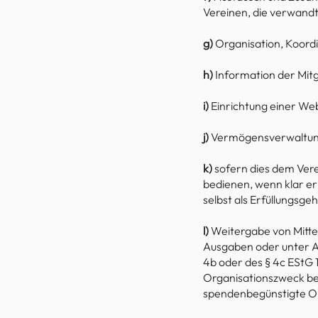
Vereinen, die verwandt
g)
Organisation, Koord
h)
Information der Mitg
i)
Einrichtung einer Web
​j)
Vermögensverwaltun
k)
sofern dies dem Vere
bedienen, wenn klar er
selbst als Erfüllungsgeh
l)
Weitergabe von Mitte
Ausgaben oder unter An
4b oder des § 4c EStG
Organisationszweck be
spendenbegünstigte Org