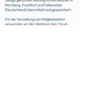
Design genutzten Hosting-Firma Hetzner in
Nürnberg, Frankfurt und Falkenstein
(Deutschland) übermittelt und gespeichert.
Für die Verwaltung von Mitgliedsdaten
verwenden wir des Weiteren den Cloud-
Dienst „OneDrive“ der Microsoft
Corporation, einem Unternehmen in den
USA. Ein Cloud Dienst ist ein
Datenspeicherdienst im Internet. Durch die
EU-Datengrenze findet die
Datenübertragung nur auf Rechenzentren in
der EU statt (
https://www.microsoft.com/de-
at/trust-center/privacy/european-data-
boundary-eudb#microsoft-eu-data-
boundary-announcement
).
Nutzung von Cookies
Wir verwenden Cookies auf unserer
Website, um zu verstehen, wie Sie diese
nutzen und um die grundlegenden
Funktionen unserer Website zu ermöglichen.