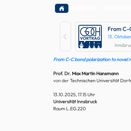
ÜBER UNS
FÖRDERUNGE
From C-C
13. Oktobe
Innsbru
From C-C bond polarization to novel 
Prof. Dr. 
Max Martin Hansmann
von der 
Technischen Universität Dor
13.10.2025, 17.15 Uhr
Universität Innsbruck
Raum L.EG.220
© 2022 Österreichische Ch