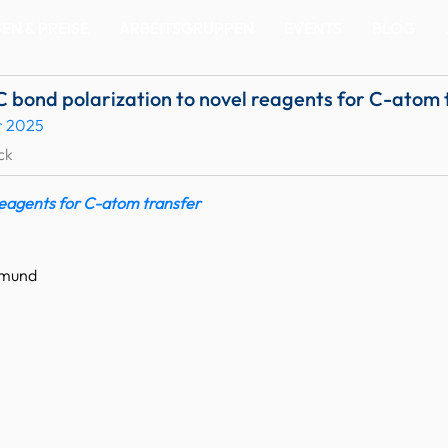
N & PREISE
ARBEITSGRUPPEN
EVENTS
BLOG
 bond polarization to novel reagents for C-atom 
r 2025
ck
reagents for C-atom transfer
tmund
emische Gesellschaft
Impressum
D