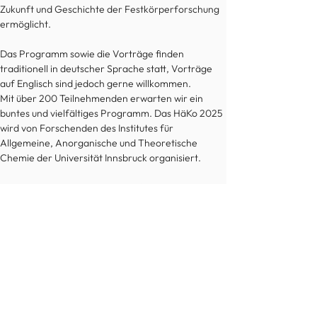
Zukunft und Geschichte der Festkörperforschung 
ermöglicht.
Das Programm sowie die Vorträge finden 
traditionell in deutscher Sprache statt, Vorträge 
auf Englisch sind jedoch gerne willkommen.
Mit über 200 Teilnehmenden erwarten wir ein 
buntes und vielfältiges Programm. Das HäKo 2025 
wird von Forschenden des Institutes für 
Allgemeine, Anorganische und Theoretische 
Chemie der Universität Innsbruck organisiert. 
Wir danken im Voraus allen Helfer:innen und 
heißen alle interessierten Teilnehmenden in der 
"Hauptstadt der Alpen", Innsbruck herzlich 
willkommen!
Bei Fragen wenden Sie sich bitte immer gerne an 
das Organisations-Team.
haeko2025@uibk.ac.at
 "