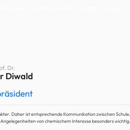
N & PREISE
ARBEITSGRUPPEN
EVENTS
BLOG
of. Dr.
er Diwald
präsident
ter. Daher ist entsprechende Kommunikation zwischen Schule, U
zu Angelegenheiten von chemischem Interesse besonders wichtig.