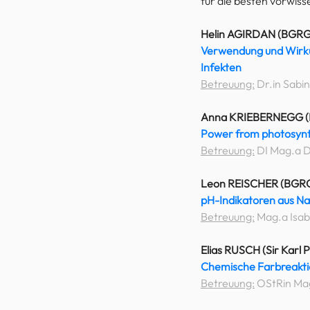
für die besten vorwiss
Helin AGIRDAN (BGRG
Verwendung und Wirkun
Infekten
Betreuung:
 Dr.in Sab
Anna KRIEBERNEGG (
Power from photosynthe
Betreuung:
 DI Mag.a D
Leon REISCHER (BGRG
pH-Indikatoren aus Na
Betreuung:
 Mag.a Isab
Elias RUSCH (Sir Karl 
Chemische Farbreakt
Betreuung:
 OStRin Ma