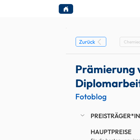
ÜBER UNS
FÖRDERUNGE
Zurück
Chemiea
Prämierung v
Diplomarbei
Fotoblog
PREISTRÄGER*I
HAUPTPREISE