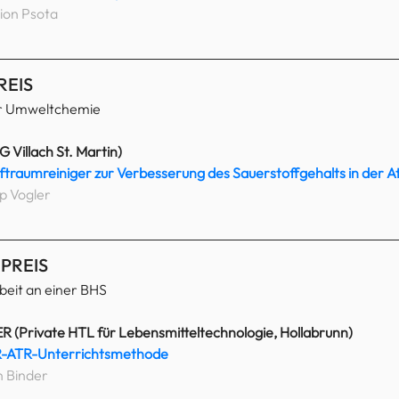
ion Psota
REIS
zur Umweltchemie
Villach St. Martin)
ftraumreiniger zur Verbesserung des Sauerstoffgehalts in der A
pp Vogler
PREIS
beit an einer BHS
Private HTL für Lebensmitteltechnologie, Hollabrunn)
IR-ATR-Unterrichtsmethode
n Binder