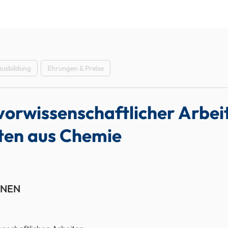
N & PREISE
ARBEITSGRUPPEN
EVENTS
BLOG
usbildung
Ehrungen & Preise
orwissenschaftlicher Arbei
ten aus Chemie
NNEN