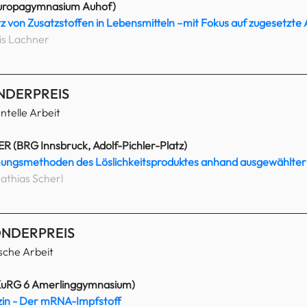
Europagymnasium Auhof)
tz von Zusatzstoffen in Lebensmitteln –mit Fokus auf zugesetzt
is Lachner
NDERPREIS
ntelle Arbeit
 (BRG Innsbruck, Adolf-Pichler-Platz)
mungsmethoden des Löslichkeitsproduktes anhand ausgewählter
athias Scherl 
NDERPREIS
sche Arbeit
uRG 6 Amerlinggymnasium)
izin - Der mRNA-Impfstoff