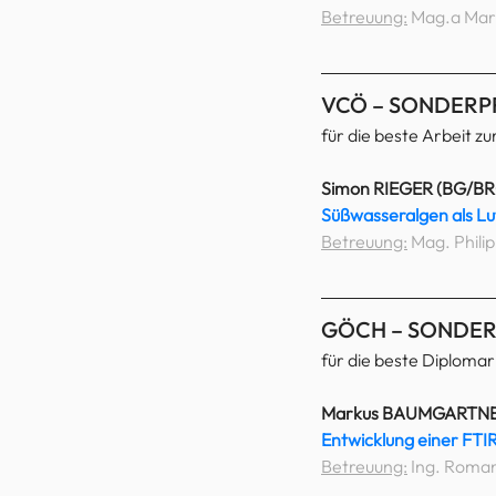
Betreuung:
 Mag.a Mar
VCÖ – SONDERP
für die beste Arbeit 
Simon RIEGER (BG/BRG 
Süßwasseralgen als Lu
Betreuung:
 Mag. Phili
GÖCH – SONDER
für die beste Diplomar
Markus BAUMGARTNER (
Entwicklung einer FT
Betreuung:
 Ing. Roma