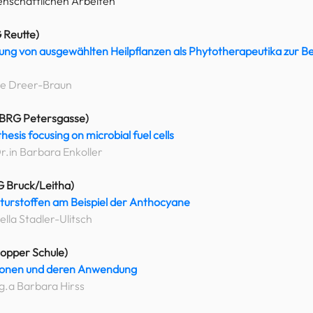
enschaftlichen Arbeiten
 Reutte)
g von ausgewählten Heilpflanzen als Phytotherapeutika zur Be
ine Dreer-Braun
BRG Petersgasse)
sis focusing on microbial fuel cells
r.in Barbara Enkoller
 Bruck/Leitha)
turstoffen am Beispiel der Anthocyane
ella Stadler-Ulitsch
Popper Schule)
ionen und deren Anwendung
g.a Barbara Hirss