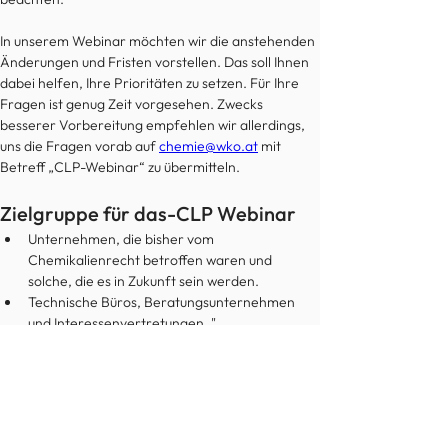
In unserem Webinar möchten wir die anstehenden 
Änderungen und Fristen vorstellen. Das soll Ihnen 
dabei helfen, Ihre Prioritäten zu setzen. Für Ihre 
Fragen ist genug Zeit vorgesehen. Zwecks 
besserer Vorbereitung empfehlen wir allerdings, 
uns die Fragen vorab auf 
chemie@wko.at
 mit 
Betreff „CLP-Webinar“ zu übermitteln.
Zielgruppe für das-CLP Webinar
Unternehmen, die bisher vom 
Chemikalienrecht betroffen waren und 
solche, die es in Zukunft sein werden.
Technische Büros, Beratungsunternehmen 
und Interessenvertretungen. "
Mehr Informationen und Anmeldung:
https://www.wko.at/umwelt-energie/neuerungen-
einstufung-kennzeichnung-clp-verordnung
© 2022 Austrian Chemical Society