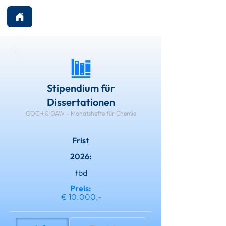
Stipendium für
Dissertationen
GÖCH & ÖAW - Monatshefte für Chemie
Frist
2026:
tbd
Preis:
€ 10.000,-